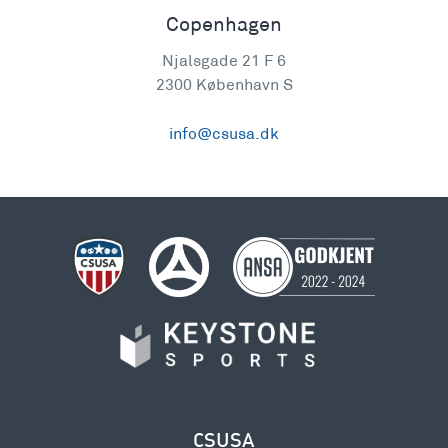
Copenhagen
Njalsgade 21 F 6
2300 København S
info@csusa.dk
CSUSA