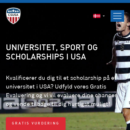
ENGLISH
SVENSKA
NORSK
DANSK
UNIVERSITET, SPORT OG
SCHOLARSHIPS I USA
Kvalificerer du dig til et scholarship på et
universitet i USA? Udfyld vores Gratis
Evaluering og vi vil evaluere dine chancer
og vende tilbage til dig hurtigst muligt!
GRATIS VURDERING