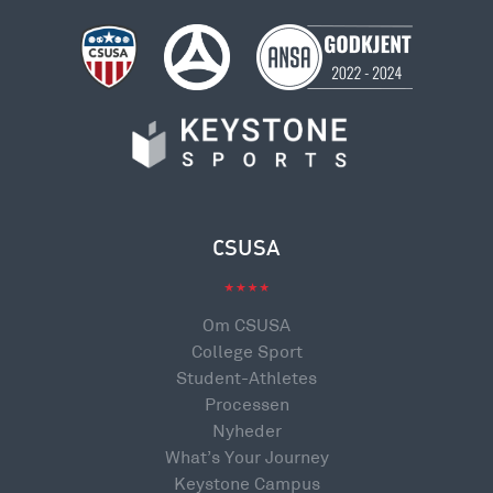
CSUSA
Om CSUSA
College Sport
Student-Athletes
Processen
Nyheder
What’s Your Journey
Keystone Campus