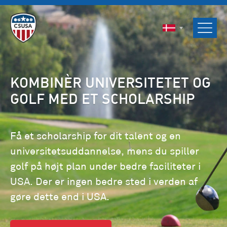
ENGLISH
SVENSKA
NORSK
DANSK
KOMBINÈR UNIVERSITETET OG
GOLF MED ET SCHOLARSHIP
Få et scholarship for dit talent og en
universitetsuddannelse, mens du spiller
golf på højt plan under bedre faciliteter i
USA. Der er ingen bedre sted i verden af
gøre dette end i USA.