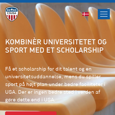
ENGLISH
SVENSKA
NORSK
DANSK
KOMBINÈR UNIVERSITETET OG
SPORT MED ET SCHOLARSHIP
Få et scholarship for dit talent og en
universitetsuddannelse, mens du spiller
sport på højt plan under bedre faciliteter i
USA. Der er ingen bedre sted i verden af
gøre dette end i USA.