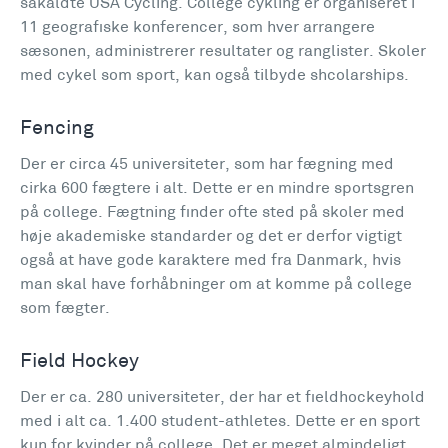
såkaldte USA Cycling. College cykling er organiseret i
11 geografiske konferencer, som hver arrangere
sæsonen, administrerer resultater og ranglister. Skoler
med cykel som sport, kan også tilbyde shcolarships.
Fencing
Der er circa 45 universiteter, som har fægning med
cirka 600 fægtere i alt. Dette er en mindre sportsgren
på college. Fægtning finder ofte sted på skoler med
høje akademiske standarder og det er derfor vigtigt
også at have gode karaktere med fra Danmark, hvis
man skal have forhåbninger om at komme på college
som fægter.
Field Hockey
Der er ca. 280 universiteter, der har et fieldhockeyhold
med i alt ca. 1.400 student-athletes. Dette er en sport
kun for kvinder på college. Det er meget almindeligt,