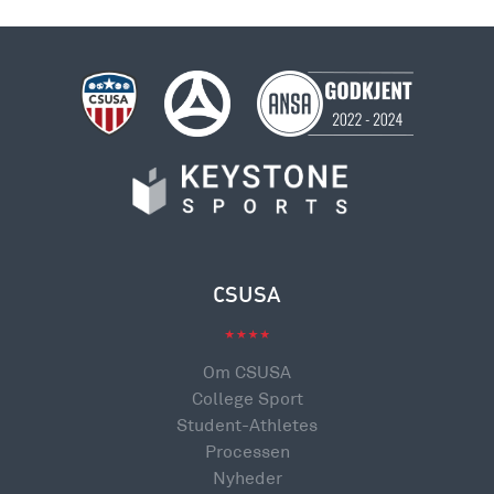
CSUSA
Om CSUSA
College Sport
Student-Athletes
Processen
Nyheder