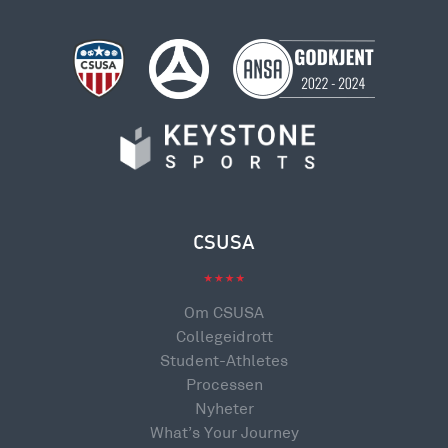
CSUSA
Om CSUSA
Collegeidrott
Student-Athletes
Processen
Nyheter
What’s Your Journey