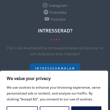
Instagram
Podcasts
Youtube
INTRESSERAD?
Fyll i vår Kostnadsfria Intresseanmälan så kommer vi
att utvärdera dina chanser!
INTRESSEANMÄLAN
We value your privacy
We use cookies to enhance your browsing experience, serve
© 2023 College Scholarships USA. All rights reserved.
personalized ads or content, and analyze our traffic. By
Privacy Policy
clicking "Accept All", you consent to our use of cookies.
Website by