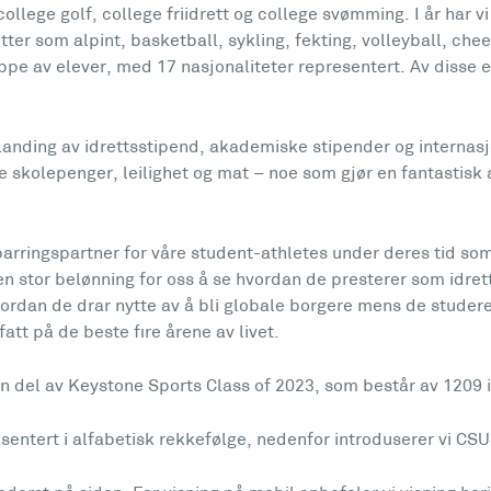
college golf, college friidrett og college svømming. I år har 
tter som alpint, basketball, sykling, fekting, volleyball, che
ppe av elever, med 17 nasjonaliteter representert. Av disse 
landing av idrettsstipend, akademiske stipender og internasj
re skolepenger, leilighet og mat – noe som gjør en fantastis
parringspartner for våre student-athletes under deres tid som
en stor belønning for oss å se hvordan de presterer som idre
ordan de drar nytte av å bli globale borgere mens de studerer
 fatt på de beste fire årene av livet.
n del av Keystone Sports Class of 2023, som består av 1209 
resentert i alfabetisk rekkefølge, nedenfor introduserer vi CS