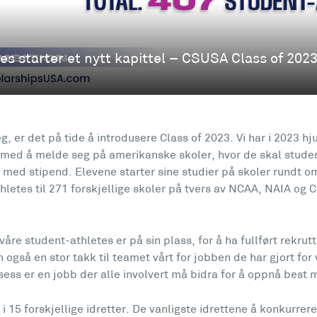
eg, er det på tide å introdusere Class of 2023. Vi har i 2023 h
 med å melde seg på amerikanske skoler, hvor de skal studer
med stipend. Elevene starter sine studier på skoler rundt om
hletes til 271 forskjellige skoler på tvers av NCAA, NAIA og
 våre student-athletes er på sin plass, for å ha fullført rekrut
 også en stor takk til teamet vårt for jobben de har gjort for 
ess er en jobb der alle involvert må bidra for å oppnå best m
 15 forskjellige idretter. De vanligste idrettene å konkurrere 