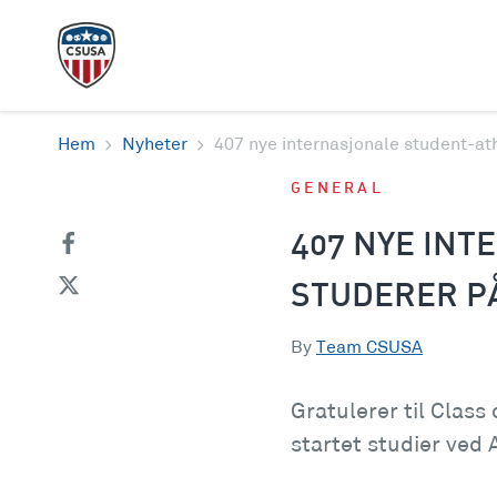
Hem
Nyheter
407 nye internasjonale student-at
GENERAL
407 NYE IN
STUDERER P
By
Team CSUSA
Gratulerer til Clas
startet studier ved 