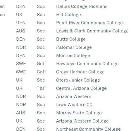
en
DEN
Soc
Dallas College Richland
ms
UK
Soc
Hill College
DEN
Soc
Pearl River Community College
AUS
Soc
Lewis & Clark Community College
DEN
Soc
Butte College
NOR
Soc
Palomar College
DEN
Soc
Monroe College
SWE
Golf
Hawkeye Community College
SWE
Golf
Grays Harbour College
UK
Soc
Otero Junior College
UK
T&F
Central Arizona College
NOR
Soc
Arizona Western
NOR
Soc
Iowa Western CC
AUS
Soc
Murray State College
UK
Soc
Arizona Western College
DEN
Soc
Northeast Community College