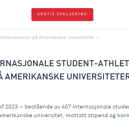
GRATIS EVALUERING
hletes studerer på Amerikanske universiteter
TERNASJONALE STUDENT-ATHLE
Å AMERIKANSKE UNIVERSITETE
s of 2023 – bestående av 407 internasjonale stud
Amerikanske universitet, mottatt stipend og konku