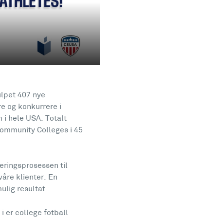
julpet 407 nye
e og konkurrere i
 i hele USA. Totalt
 Community Colleges i 45
teringsprosessen til
våre klienter. En
ulig resultat.
i er college fotball