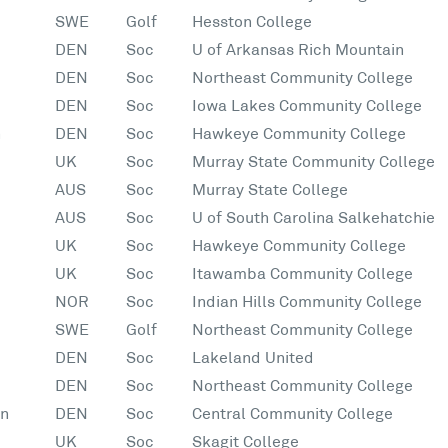
SWE
Golf
Hesston College
DEN
Soc
U of Arkansas Rich Mountain
DEN
Soc
Northeast Community College
DEN
Soc
Iowa Lakes Community College
n
DEN
Soc
Hawkeye Community College
UK
Soc
Murray State Community College
AUS
Soc
Murray State College
AUS
Soc
U of South Carolina Salkehatchie
UK
Soc
Hawkeye Community College
UK
Soc
Itawamba Community College
NOR
Soc
Indian Hills Community College
SWE
Golf
Northeast Community College
DEN
Soc
Lakeland United
DEN
Soc
Northeast Community College
en
DEN
Soc
Central Community College
UK
Soc
Skagit College