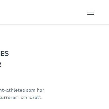
TES
R
ent-athletes som har
rrerer i sin idrett.