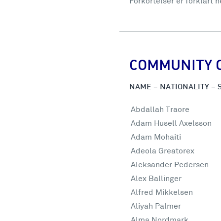
Forkortelser er forklart n
COMMUNITY 
NAME – NATIONALITY – S
Abdallah Traore
Adam Husell Axelsson
Adam Mohaiti
Adeola Greatorex
Aleksander Pedersen
Alex Ballinger
Alfred Mikkelsen
Aliyah Palmer
Alma Nordmark