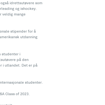
vi også idrettsutøvere som
erleading og ishockey.
er veldig mange
onale stipender for å
k amerikansk utdanning
 studenter i
ttsutøvere på den
 i utlandet. Det er på
internasjonale studenter.
USA Class of 2023.