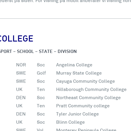
ederst på siden. For visning på mobil anbefaler vi visning hor
COLLEGE
PORT – SCHOOL – STATE – DIVISION
NOR
Soc
Angelina College
SWE
Golf
Murray State College
SWE
Soc
Cayuga Community College
UK
Ten
Hillsborough Community College
DEN
Soc
Northeast Community College
UK
Ten
Pratt Community college
DEN
Soc
Tyler Junior College
UK
Soc
Blinn College
SWE
Vol
Monterey Peninsula College